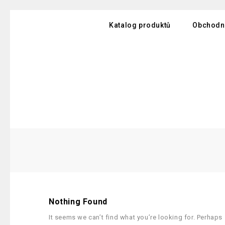
Katalog produktů
Obchodn
Nothing Found
It seems we can’t find what you’re looking for. Perhaps