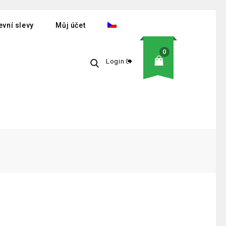
vní slevy
Můj účet
0
Login