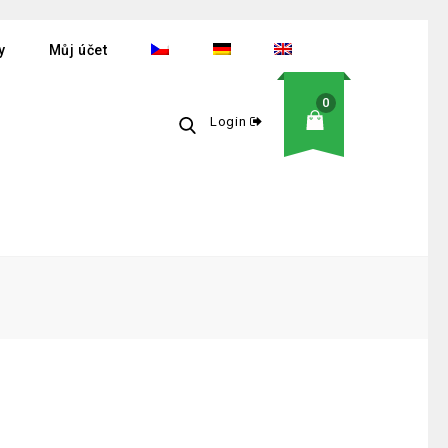
y
Můj účet
0
Login