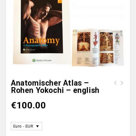
Anatomischer Atlas –
Rohen Yokochi – english
Anatomischer Atlas - Rohen Yokochi -
deutsch
€
100.00
Euro - EUR