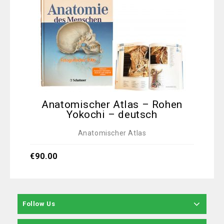
Anatomischer Atlas – Rohen
An
Yokochi – deutsch
Anatomischer Atlas
€
6
€
90.00
Follow Us