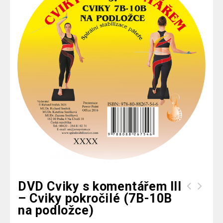
DVD Cviky s komentářem III
– Cviky pokročilé (7B-10B
DVD Cviky s komentářem II - Cviky
na podložce)
pokročilé (1B-6B na podložce)