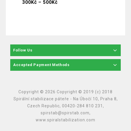
300
Kč
–
500
Kč
300
K
Follow Us
Accepted Payment Methods
Copyright © 2026 Copyright © 2019 (c) 2018
Spirální stabilizace páteře - Na Úbočí 10, Praha 8,
Czech Republic, 00420-284 810 231,
spirstab@spirstab.com,
www.spiralstabilization.com