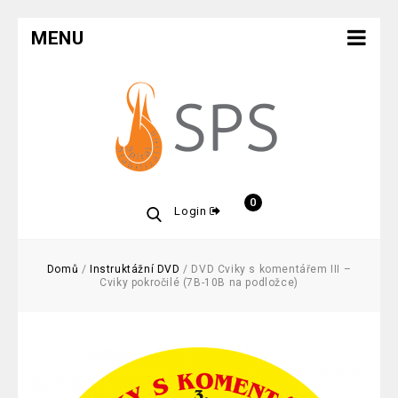
MENU
0
Login
Domů
/
Instruktážní DVD
/
DVD Cviky s komentářem III –
Cviky pokročilé (7B-10B na podložce)