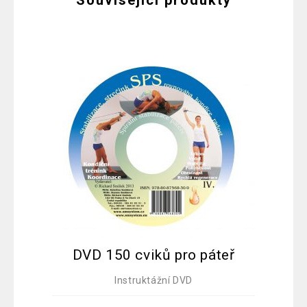
Související produkty
DVD 150 cviků pro páteř
D
Instruktážní DVD