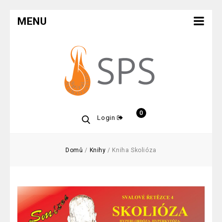
MENU
0
Login
Domů
/
Knihy
/
Kniha Skolióza