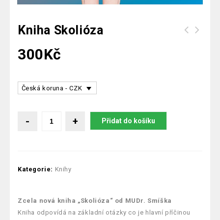
Kniha Skolióza
Atlas Lidská anatomie (čínsky -
300
Kč
anglicky)
Česká koruna - CZK
Přidat do košíku
Kategorie:
Knihy
Zcela nová kniha „Skolióza“ od MUDr. Smíška
Kniha odpovídá na základní otázky co je hlavní příčinou