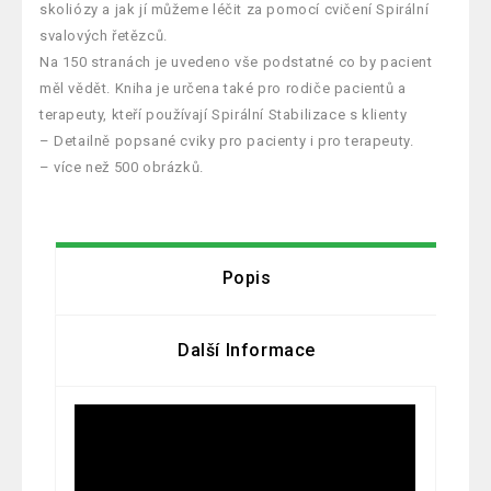
skoliózy a jak jí můžeme léčit za pomocí cvičení Spirální
svalových řetězců.
Na 150 stranách je uvedeno vše podstatné co by pacient
měl vědět. Kniha je určena také pro rodiče pacientů a
terapeuty, kteří používají Spirální Stabilizace s klienty
– Detailně popsané cviky pro pacienty i pro terapeuty.
– více než 500 obrázků.
Popis
Další Informace