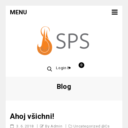
MENU
0
Login
Blog
Ahoj všichni!
3. 6. 2018
By Admin
Uncategorized @cs