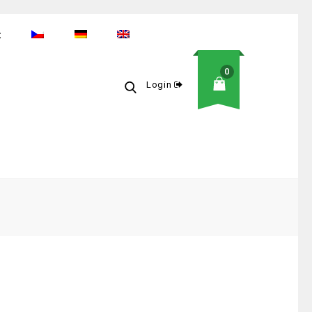
t
0
Login