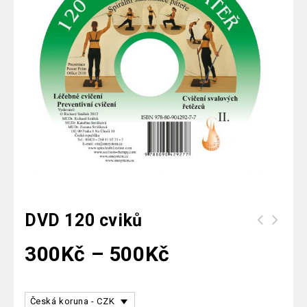
DVD 120 cviků
300
Kč
–
500
Kč
Česká koruna - CZK