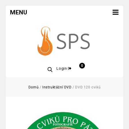
MENU
0
Login
Domů
/
Instruktážní DVD
/
DVD 120 cviků