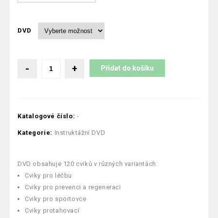
DVD
Přidat do košíku
Katalogové číslo:
-
Kategorie:
Instruktážní DVD
DVD obsahuje 120 cviků v různých variantách:
Cviky pro léčbu
Cviky pro prevenci a regeneraci
Cviky pro sportovce
Cviky protahovací