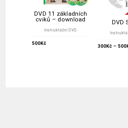
DVD 11 základních
cviků – download
DVD S
Instruktážní DVD
Instrukt
500
Kč
300
Kč
–
500