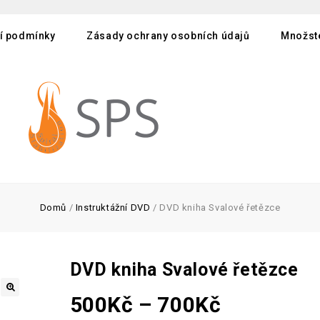
í podmínky
Zásady ochrany osobních údajů
Množste
Domů
/
Instruktážní DVD
/
DVD kniha Svalové řetězce
DVD kniha Svalové řetězce
500
Kč
–
700
Kč