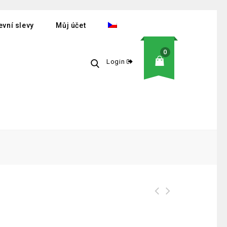
vní slevy
Můj účet
0
Login