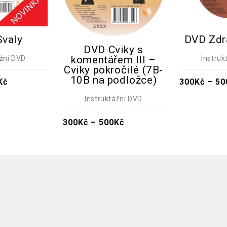
valy
DVD Zdr
DVD Cviky s
komentářem III –
ážní DVD
Instruk
Cviky pokročilé (7B-
10B na podložce)
Kč
300
Kč
–
50
Instruktážní DVD
300
Kč
–
500
Kč