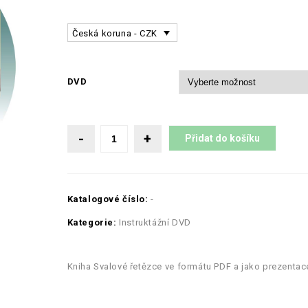
Česká koruna - CZK
DVD
Přidat do košíku
Katalogové číslo:
-
Kategorie:
Instruktážní DVD
Kniha Svalové řetězce ve formátu PDF a jako prezenta