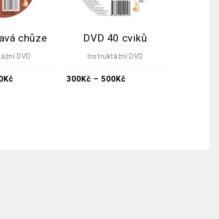
avá chůze
DVD 40 cviků
DVD S
léčba
tážní DVD
Instruktážní DVD
Instr
0
Kč
300
Kč
–
500
Kč
300
Kč
–
5