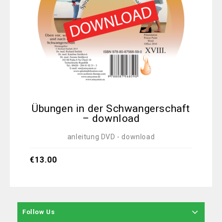
Übungen in der Schwangerschaft
– download
anleitung DVD - download
€
1
€
13.00
Follow Us