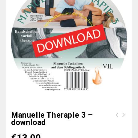
Manuelle Therapie 3 –
download
Training nach Wirberlsäulen
operation - download
€
13.00