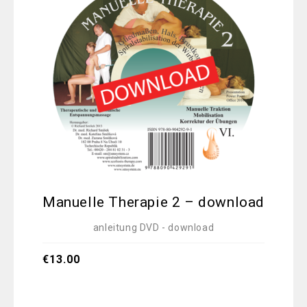
Manuelle Therapie 2 – download
anleitung DVD - download
€
1
€
13.00