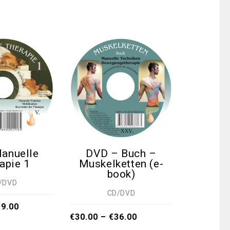
anuelle
DVD – Buch –
DVD 
apie 1
Muskelketten (e-
book)
C
/DVD
CD/DVD
€
13.00
–
19.00
€
30.00
–
€
36.00