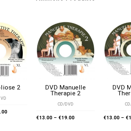
liose 2
DVD Manuelle
DVD M
Therapie 2
Ther
DVD
CD/DVD
CD
.00
€
13.00
–
€
19.00
€
13.00
–
€