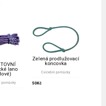
Zelená prodlužovací
koncovka
TOVNÍ
Opěrn
cké lano
Cvičební pomůcky
alové)
Cviče
í pomůcky
50
Kč
100
Kč