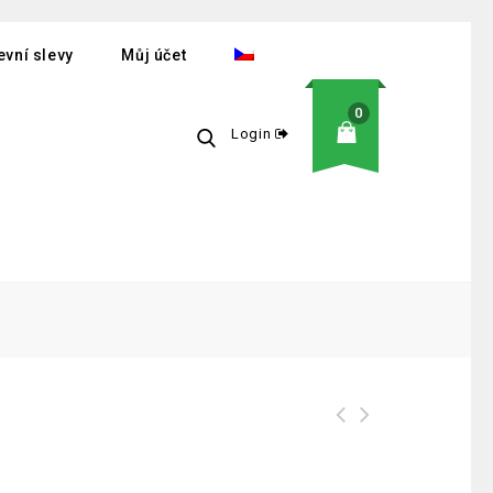
vní slevy
Můj účet
0
Login