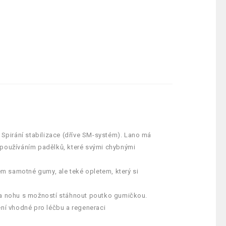
 Spirání stabilizace (dříve SM-systém). Lano má
 používáním padělků, které svými chybnými
lem samotné gumy, ale teké opletem, který si
 a nohu s možností stáhnout poutko gumičkou.
ení vhodné pro léčbu a regeneraci