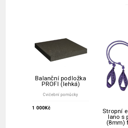
Balanční podložka
PROFI (lehká)
Cvičební pomůcky
1 000
Kč
Stropní e
lano s 
(8mm) f