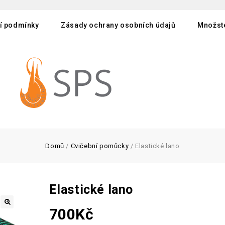
í podmínky
Zásady ochrany osobních údajů
Množste
Domů
/
Cvičební pomůcky
/
Elastické lano
Elastické lano
700
Kč