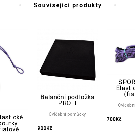
Související produkty
SPOR
Elasti
(fi
Balanční podložka
PROFI
Cvičebn
Cvičební pomůcky
lastické
700
Kč
poutky
900
Kč
ialové