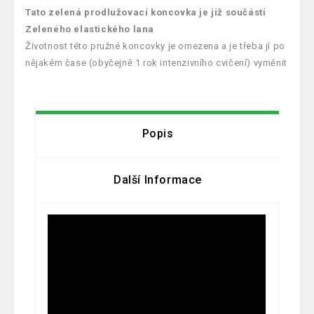
Tato zelená prodlužovací koncovka je již součástí
Zeleného elastického lana
Životnost této pružné koncovky je omezena a je třeba jí po
nějakém čase (obyčejně 1 rok intenzivního cvičení) vyměnit
Popis
Další Informace