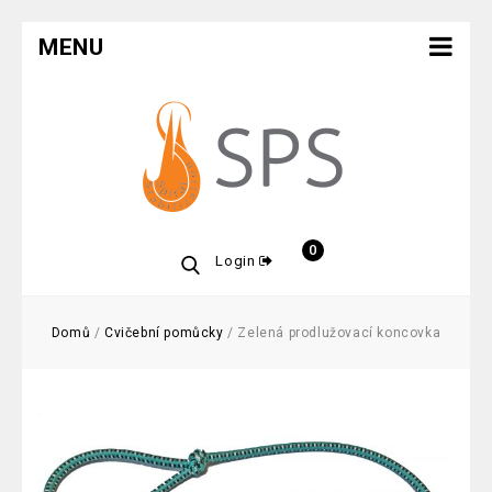
MENU
0
Login
Domů
/
Cvičební pomůcky
/
Zelená prodlužovací koncovka