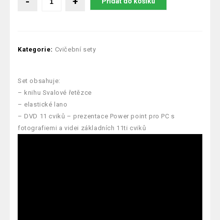
Přidat do košíku
Kategorie:
Cvičební sety
Set obsahuje:
– knihu Svalové řetězce
– elastické lano
– DVD 11 cviků – prezentace Power point pro PC s
fotografiemi a videi základních 11ti cviků