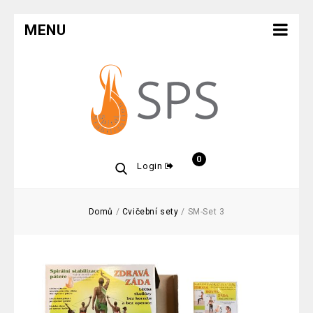
MENU
0
Login
Domů
/
Cvičební sety
/
SM-Set 3