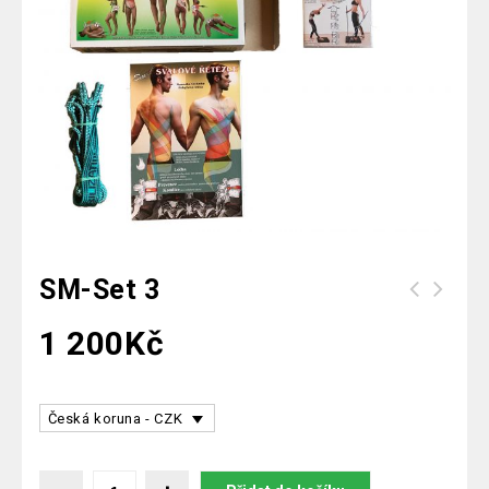
SM-Set 3
1 200
Kč
Česká koruna - CZK