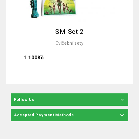
SM-Set 2
Cvičební sety
1 100
Kč
1 
Follow Us
Accepted Payment Methods