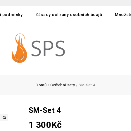
í podmínky
Zásady ochrany osobních údajů
Množste
Domů
/
Cvičební sety
/
SM-Set 4
SM-Set 4
1 300
Kč