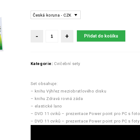
Česká koruna - CZK
Přidat do košíku
Kategorie:
Cvičební sety
Set obsahuje:
– knihu Výhřez meziobratlového disku
– knihu Zdravá rovná záda
– elastické lano
– DVD 11 cviků – prezentace Power point pro PC s fotog
– DVD 11 cviků – prezentace Power point pro PC s foty 