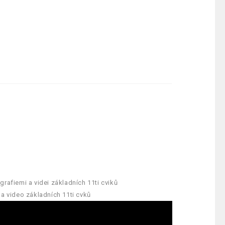
rafiemi a videi základních 11ti cviků
a video základních 11ti cvků