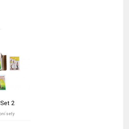
Set 2
bní sety