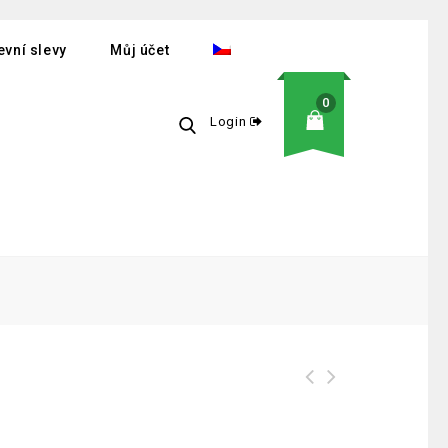
vní slevy
Můj účet
0
Login