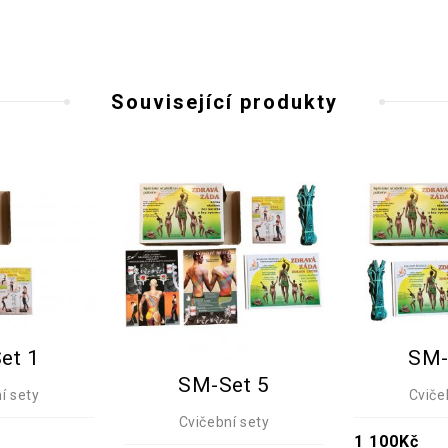
Související produkty
et 1
SM-
SM-Set 5
í sety
Cviče
Cvičební sety
1 100
Kč