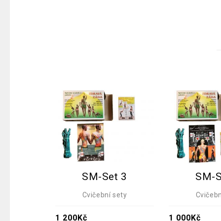
SM-Set 3
SM-S
Cvičební sety
Cvičebn
1 200
Kč
1 000
Kč