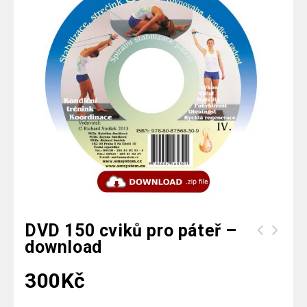
DVD 150 cviků pro páteř –
download
DVD Manuální terapie 1 (2024) -
download
300
Kč