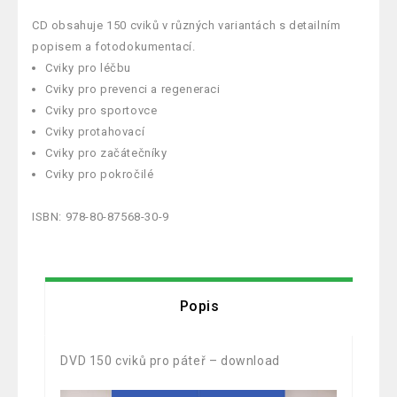
CD obsahuje 150 cviků v různých variantách s detailním
popisem a fotodokumentací.
Cviky pro léčbu
Cviky pro prevenci a regeneraci
Cviky pro sportovce
Cviky protahovací
Cviky pro začátečníky
Cviky pro pokročilé
ISBN: 978-80-87568-30-9
Popis
DVD 150 cviků pro páteř – download