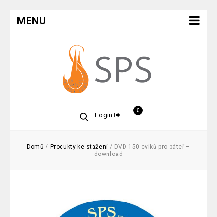
MENU
0
Login
Domů
/
Produkty ke stažení
/
DVD 150 cviků pro páteř –
download