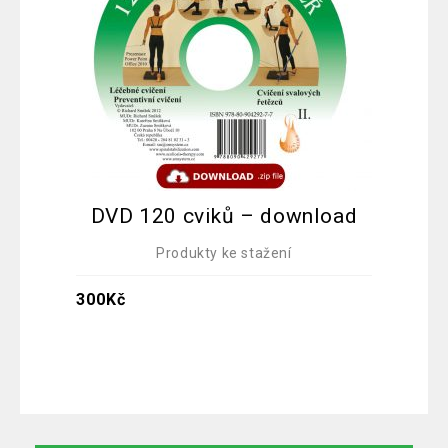
DVD 120 cviků – download
DV
Produkty ke stažení
300
Kč
300
K