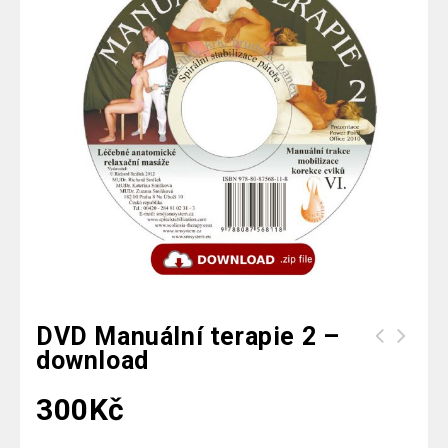
DVD Manuální terapie 2 –
download
DVD Manuální terapie 1 (2024) -
download
300
Kč