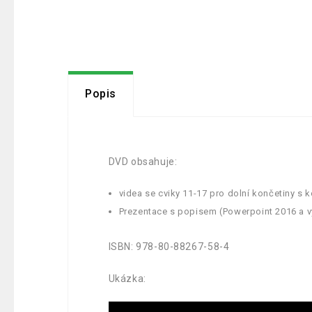
Popis
DVD obsahuje:
videa se cviky 11-17 pro dolní končetiny 
Prezentace s popisem (Powerpoint 2016 a v
ISBN: 978-80-88267-58-4
Ukázka: