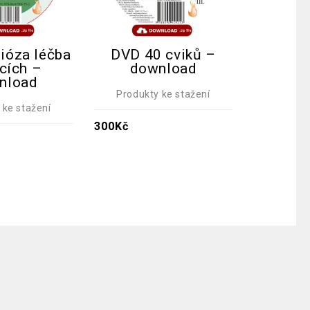
ióza léčba
DVD 40 cviků –
DVD
ocích –
download
do
nload
Produkty ke stažení
Produk
 ke stažení
300
Kč
300
Kč