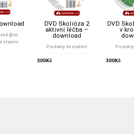
download
DVD Skolióza 2
DVD Skol
aktivní léčba –
v kr
download
dow
ized @cs
,
e stažení
Produkty ke stažení
Produkty
300
Kč
300
Kč