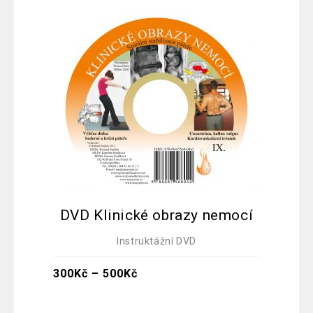
DVD Klinické obrazy nemocí
Instruktážní DVD
500
K
300
Kč
–
500
Kč