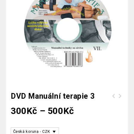
DVD Manuální terapie 3
300
Kč
–
500
Kč
Česká koruna - CZK