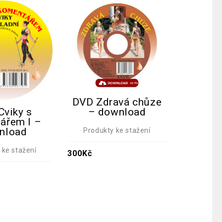
DVD Zdravá chůze
DVD 15
Cviky s
– download
páteř 
ářem I –
nload
Produkty ke stažení
Produk
 ke stažení
300
Kč
300
Kč