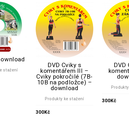
download
DVD 
DVD Cviky s
koment
komentářem III –
e stažení
dow
Cviky pokročilé (7B-
10B na podložce) –
download
Produkty
Produkty ke stažení
300
Kč
300
Kč