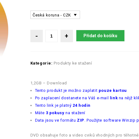
Česká koruna - CZK
Přidat do košíku
Kategorie:
Produkty ke stažení
1,2GB – Download
Tento produkt je možno zaplatit
pouze kartou
Po zaplacení dostanete na Váš e-mail
link
na nějž kl
Tento link je platný
24 hodin
Máte
3 pokusy
na stažení
Data jsou ve formátu
ZIP
. Použijte software Winzip 
DVD obsahuje foto a video cviků vhodných pro těhotné