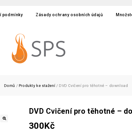
í podmínky
Zásady ochrany osobních údajů
Množste
Domů
/
Produkty ke stažení
/
DVD Cvičení pro těhotné – download
DVD Cvičení pro těhotné – d
300
Kč