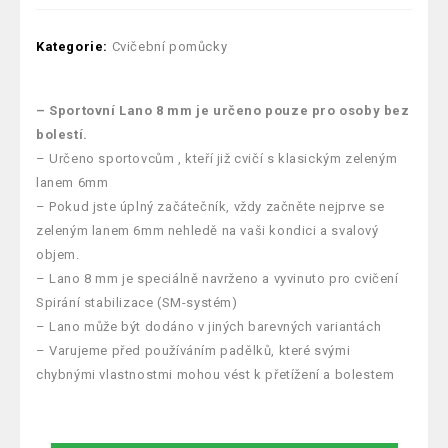
Kategorie:
Cvičební pomůcky
– Sportovní Lano 8 mm je určeno pouze pro osoby bez
bolestí.
– Určeno sportovcům , kteří již cvičí s klasickým zeleným
lanem 6mm
– Pokud jste úplný začátečník, vždy začněte nejprve se
zeleným lanem 6mm nehledě na vaši kondici a svalový
objem.
– Lano 8 mm je speciálně navrženo a vyvinuto pro cvičení
Spirání stabilizace (SM-systém)
– Lano může být dodáno v jiných barevných variantách
– Varujeme před používáním padělků, které svými
chybnými vlastnostmi mohou vést k přetížení a bolestem