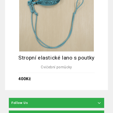
St
Stropní elastické lano s poutky
Cvičební pomůcky
400
K
400
Kč
Follow Us