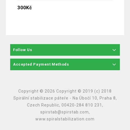
300
Kč
300
K
Follow Us
Accepted Payment Methods
Copyright © 2026 Copyright © 2019 (c) 2018
Spirální stabilizace páteře - Na Úbočí 10, Praha 8,
Czech Republic, 00420-284 810 231,
spirstab@spirstab.com,
www.spiralstabilization.com