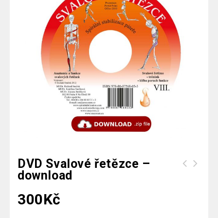
DVD Svalové řetězce –
download
DVD Klinické obrazy nemocí -
download
300
Kč