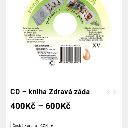
CD – kniha Zdravá záda
400
Kč
–
600
Kč
Česká koruna - CZK