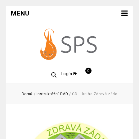
MENU
0
Login
Domů
/
Instruktážní DVD
/
CD – kniha Zdravá záda