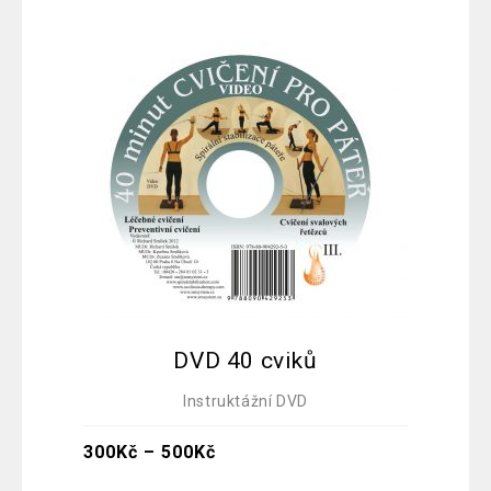
DVD 40 cviků
Instruktážní DVD
300
Kč
–
500
Kč
50